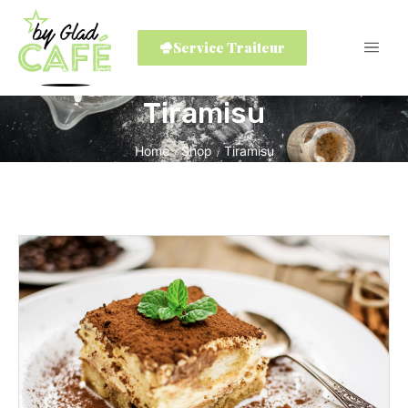
Service Traiteur
Tiramisu
Home
Shop
Tiramisu
/
/