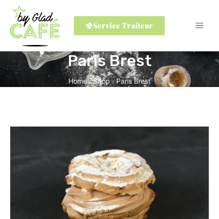
Service Traiteur
Paris Brest
Home
Shop
Paris Brest
/
/