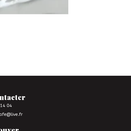
ntacter
 14 04
afe@live.fr
ouver