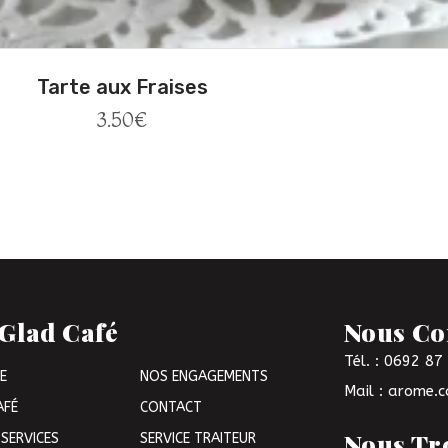
Tarte aux Fraises
3.50
€
Glad Café
Nous Co
Tél. : 0692 87
E
NOS ENGAGEMENTS
Mail : arome.c
AFÉ
CONTACT
Nous Tr
SERVICES
SERVICE TRAITEUR