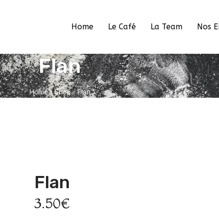
Home
Le Café
La Team
Nos 
Flan
Home
Shop
Flan
/
/
By Glad Café
Flan
3.50
€