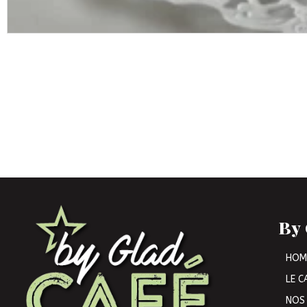
By 
HOM
LE C
NOS 