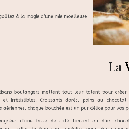
 goûtez à la magie d’une mie moelleuse
La
tisans boulangers mettent tout leur talent pour créer d
s et irrésistibles. Croissants dorés, pains au chocola
s aériennes, chaque bouchée est un pur délice pour vos pa
agnées d’une tasse de café fumant ou d’un chocola
ement sorties du four sont parfaites pour bien commen