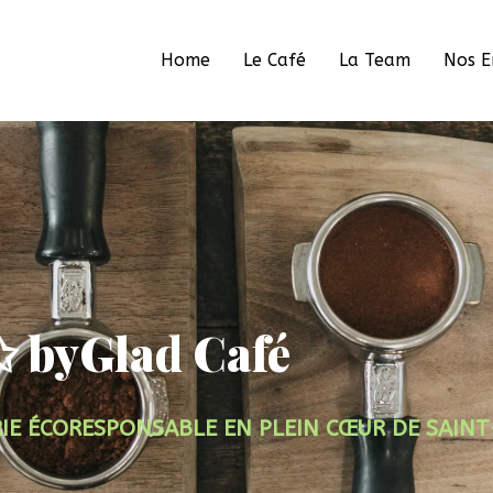
Home
Le Café
La Team
Nos 
✩ byGlad Café
IE ÉCORESPONSABLE EN PLEIN CŒUR DE SAIN