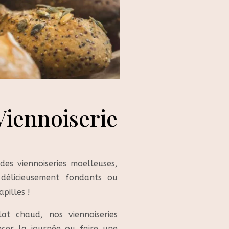
Viennoiserie
es viennoiseries moelleuses,
t délicieusement fondants ou
pilles !
t chaud, nos viennoiseries
cer la journée ou faire une