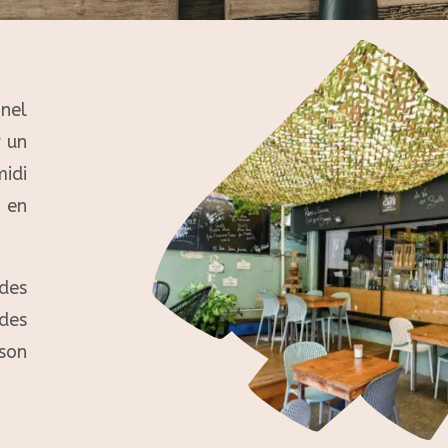
nel
r un
idi
 en
des
des
 son