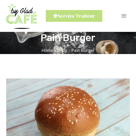
Service Traiteur
Pain Burger
Home
Shop
Pain Burger
/
/