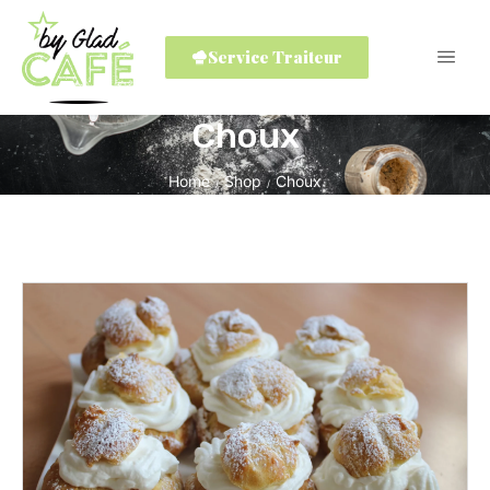
Service Traiteur
Choux
Home
Shop
Choux
/
/