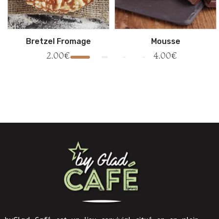
Bretzel Fromage
Mousse
2.00
€
4.00
€