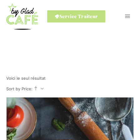
Service Traiteur
Gourmandise
Home
Shop
Gourmandise
/
/
Voici le seul résultat
Sort by Price: