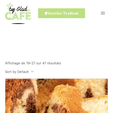
Service Traiteur
Pâtisserie
Home
Shop
Pâtisserie
Page 3
/
/
/
Affichage de 19–27 sur 47 résultats
Sort by Default